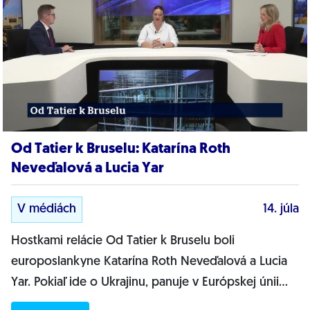
Od Tatier k Bruselu: Katarína Roth
Neveďalová a Lucia Yar
V médiách
14. júla
Hostkami relácie Od Tatier k Bruselu boli
europoslankyne Katarína Roth Neveďalová a Lucia
Yar. Pokiaľ ide o Ukrajinu, panuje v Európskej únii
jednota. Vyhlásil po poslednom samite lídrov...