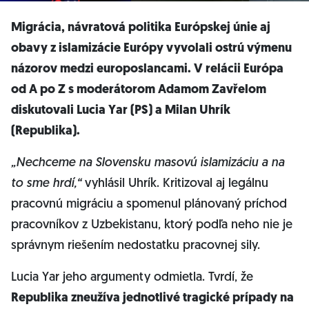
Migrácia, návratová politika Európskej únie aj
obavy z islamizácie Európy vyvolali ostrú výmenu
názorov medzi europoslancami. V relácii Európa
od A po Z s moderátorom Adamom Zavřelom
diskutovali Lucia Yar (PS) a Milan Uhrík
(Republika).
„Nechceme na Slovensku masovú islamizáciu a na
to sme hrdí,“
vyhlásil Uhrík. Kritizoval aj legálnu
pracovnú migráciu a spomenul plánovaný príchod
pracovníkov z Uzbekistanu, ktorý podľa neho nie je
správnym riešením nedostatku pracovnej sily.
​Lucia Yar jeho argumenty odmietla. Tvrdí, že
Republika zneužíva jednotlivé tragické prípady na