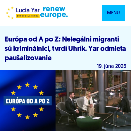
Prejsť na obsah
MENU
Európa od A po Z: Nelegálni migranti
sú kriminálnici, tvrdí Uhrík. Yar odmieta
paušalizovanie
19. júna 2026