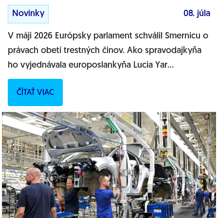
Novinky
08. júla
V máji 2026 Európsky parlament schválil Smernicu o
právach obetí trestných činov. Ako spravodajkyňa
ho vyjednávala europoslankyňa Lucia Yar
(Progresívne Slovensko). „Je to výsledok...
ČÍTAŤ VIAC