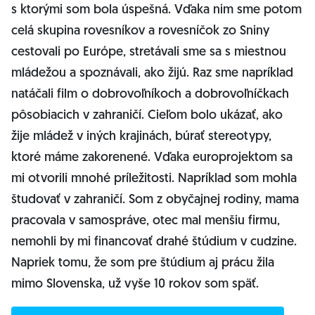
s ktorými som bola úspešná. Vďaka nim sme potom
celá skupina rovesníkov a rovesníčok zo Sniny
cestovali po Európe, stretávali sme sa s miestnou
mládežou a spoznávali, ako žijú. Raz sme napríklad
natáčali film o dobrovoľníkoch a dobrovoľníčkach
pôsobiacich v zahraničí. Cieľom bolo ukázať, ako
žije mládež v iných krajinách, búrať stereotypy,
ktoré máme zakorenené. Vďaka europrojektom sa
mi otvorili mnohé príležitosti. Napríklad som mohla
študovať v zahraničí. Som z obyčajnej rodiny, mama
pracovala v samospráve, otec mal menšiu firmu,
nemohli by mi financovať drahé štúdium v cudzine.
Napriek tomu, že som pre štúdium aj prácu žila
mimo Slovenska, už vyše 10 rokov som späť.