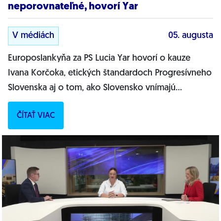
neporovnateľné, hovorí Yar
V médiách
05. augusta
Europoslankyňa za PS Lucia Yar hovorí o kauze
Ivana Korčoka, etických štandardoch Progresívneho
Slovenska aj o tom, ako Slovensko vnímajú
európske inštitúcie. Vysvetľuje pohľad na obranu...
ČÍTAŤ VIAC