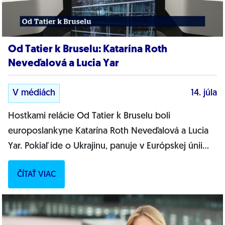
Od Tatier k Bruselu: Katarína Roth
Neveďalová a Lucia Yar
V médiách
14. júla
Hostkami relácie Od Tatier k Bruselu boli
europoslankyne Katarína Roth Neveďalová a Lucia
Yar. Pokiaľ ide o Ukrajinu, panuje v Európskej únii
jednota. Vyhlásil po poslednom samite lídrov...
ČÍTAŤ VIAC