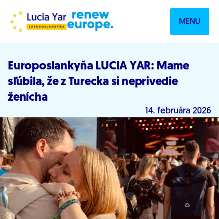
Prejsť na obsah
MENU
Europoslankyňa LUCIA YAR: Mame
sľúbila, že z Turecka si neprivedie
ženícha
14. februára 2026