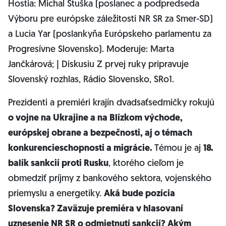
Hostia: Michal Stuška (poslanec a podpredseda
Výboru pre európske záležitosti NR SR za Smer-SD)
a Lucia Yar (poslankyňa Európskeho parlamentu za
Progresívne Slovensko). Moderuje: Marta
Jančkárová; | Diskusiu Z prvej ruky pripravuje
Slovenský rozhlas, Rádio Slovensko, SRo1.
Prezidenti a premiéri krajín dvadsaťsedmičky rokujú
o vojne na Ukrajine a na Blízkom východe,
európskej obrane a bezpečnosti, aj o témach
konkurencieschopnosti a migrácie.
Témou je aj
18.
balík sankcií proti Rusku
, ktorého cieľom je
obmedziť príjmy z bankového sektora, vojenského
priemyslu a energetiky.
Aká bude pozícia
Slovenska? Zaväzuje premiéra v hlasovaní
uznesenie NR SR o odmietnutí sankcií? Akým