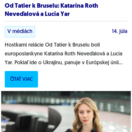
Od Tatier k Bruselu: Katarína Roth
Neveďalová a Lucia Yar
V médiách
14. júla
Hostkami relácie Od Tatier k Bruselu boli
europoslankyne Katarína Roth Neveďalová a Lucia
Yar. Pokiaľ ide o Ukrajinu, panuje v Európskej únii
jednota. Vyhlásil po poslednom samite lídrov...
ČÍTAŤ VIAC