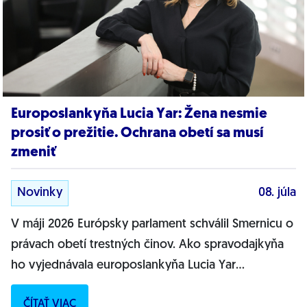
Europoslankyňa Lucia Yar: Žena nesmie
prosiť o prežitie. Ochrana obetí sa musí
zmeniť
Novinky
08. júla
V máji 2026 Európsky parlament schválil Smernicu o
právach obetí trestných činov. Ako spravodajkyňa
ho vyjednávala europoslankyňa Lucia Yar
(Progresívne Slovensko). „Je to výsledok...
ČÍTAŤ VIAC