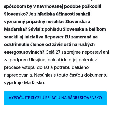
spôsobom by v navrhovanej podobe poškodili
Slovensko? Je z hľadiska účinnosti sankcií
významný prípadný nesúhlas Slovenska a
Maďarska? Súvisí z pohľadu Slovenska a balíkom
sanckií aj iniciatíva Repower EU zameraná na
odstrihnutie členov od závislosti na ruských
energosurovinách?
Celá 27 sa zrejme nepostaví ani
za podporu Ukrajine, pokiaľ ide o jej pokrok v
procese vstupu do EÚ a potrebu ďalšieho
napredovania. Nesúhlas s touto časťou dokumentu
vyjadruje Maďarsko.
VYPOČUJTE SI CELÚ RELÁCIU NA RÁDIU SLOVENSKO