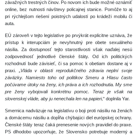
závažných trestných činov. Po novom ich bude možné oznámiť
online, bez nutnosti návštevy policajnej stanice. Pomôže to aj
pri rýchlejšom riešení poistných udalostí po krádeži mobilu či
auta.
EÚ zároveň v tejto legislatíve po prvýkrát explicitne uznáva, že
prístup k interupciám je nevyhnutný pre obete sexuálneho
násilia. Za dostupnosť tejto starostlivosti však naďalej nesú
zodpovednosť jednotlivé členské štáty. Od ich politických
rozhodnutí bude závisieť, či sa pomoc k obetiam dostane aj v
praxi.
„Vláda v oblasti reprodukčného zdravia neplní svoje
záväzky. Namiesto toho od politikov Smeru a Hlasu často
počúvame útoky na ženy, ich práva a ich rozhodnutia. My sme
pre ženy vybojovali konkrétnu pomoc. Teraz je však na
slovenskej vláde, aby ju nenechala len na papieri,
“ doplnila Yar.
Smernica nadväzuje na legislatívu o boji proti násiliu na ženách
a domácemu násiliu a dopĺňa chýbajúci diel európskej ochrany.
Členské štáty teraz čaká prenesenie nových pravidiel do praxe.
PS dlhodobo upozorňuje, že Slovensko potrebuje moderný a