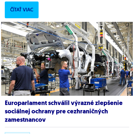
(Progresívne Slovensko). „Je to výsledok...
ČÍTAŤ VIAC
Europarlament schválil výrazné zlepšenie
sociálnej ochrany pre cezhraničných
zamestnancov