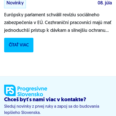
Novinky
08. júla
Európsky parlament schválil revíziu sociálneho
zabezpečenia v EÚ. Cezhraniční pracovníci majú mať
jednoduchší prístup k dávkam a silnejšiu ochranu
práv.Európsky parlament (EP) v...
ČÍTAŤ VIAC
Chceš byť s nami viac v kontakte?
Sleduj novinky z prvej ruky a zapoj sa do budovania
lepšieho Slovenska.