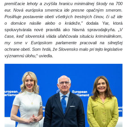
premlčacie lehoty a zvýšila hranicu minimálnej škody na 700
eur. Nová európska smernica ide presne opačným smerom.
Posilňuje postavenie obetí všetkých trestných činov, či už ide
o domáce násilie alebo o krádeže,”
dodala Yar, ktorá
spoluvytvárala nové pravidlá ako hlavná spravodajkyňa.
„V
čase, keď slovenská vláda uľahčovala situáciu kriminálnikom,
my sme v Európskom parlamente pracovali na silnejšej
ochrane obetí. Som hrdá, že Slovensko malo pri tejto legislatíve
významnú úlohu
,“ uviedla.