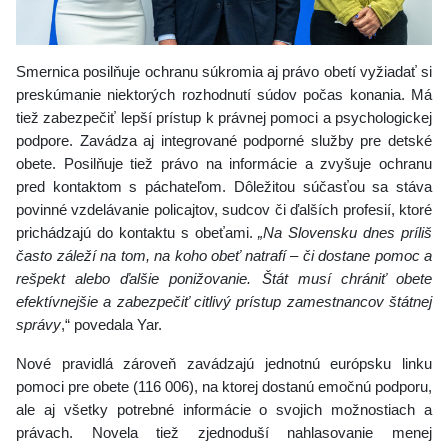
Smernica posilňuje ochranu súkromia aj právo obetí vyžiadať si
preskúmanie niektorých rozhodnutí súdov počas konania. Má
tiež zabezpečiť lepší prístup k právnej pomoci a psychologickej
podpore. Zavádza aj integrované podporné služby pre detské
obete. Posilňuje tiež právo na informácie a zvyšuje ochranu
pred kontaktom s páchateľom. Dôležitou súčasťou sa stáva
povinné vzdelávanie policajtov, sudcov či ďalších profesií, ktoré
prichádzajú do kontaktu s obeťami.
„Na Slovensku dnes príliš
často záleží na tom, na koho obeť natrafí – či dostane pomoc a
rešpekt alebo ďalšie ponižovanie. Štát musí chrániť obete
efektívnejšie a zabezpečiť citlivý prístup zamestnancov štátnej
správy
,“ povedala Yar.
Nové pravidlá zároveň zavádzajú jednotnú európsku linku
pomoci pre obete (116 006), na ktorej dostanú emočnú podporu,
ale aj všetky potrebné informácie o svojich možnostiach a
právach. Novela tiež zjednoduší nahlasovanie menej