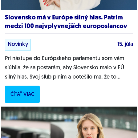
Slovensko má v Európe silný hlas. Patrím
medzi 100 najvplyvnejších europoslancov
Novinky
15. júla
Pri nástupe do Európskeho parlamentu som vám
sľúbila, že sa postarám, aby Slovensko malo v EÚ
silný hlas. Svoj sľub plním a potešilo ma, že to
dokazuje aj nezávislý index EU Matrix....
ČÍTAŤ VIAC