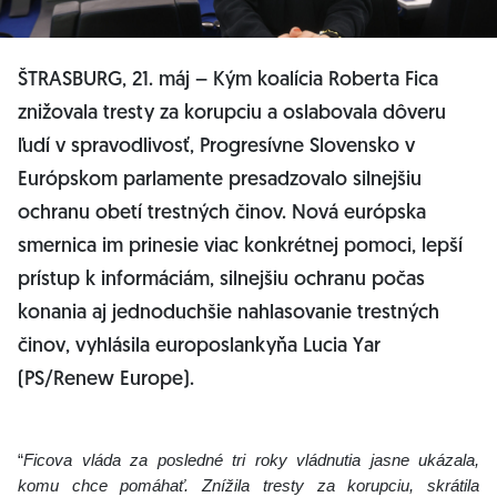
ŠTRASBURG, 21. máj – Kým koalícia Roberta Fica
znižovala tresty za korupciu a oslabovala dôveru
ľudí v spravodlivosť, Progresívne Slovensko v
Európskom parlamente presadzovalo silnejšiu
ochranu obetí trestných činov. Nová európska
smernica im prinesie viac konkrétnej pomoci, lepší
prístup k informáciám, silnejšiu ochranu počas
konania aj jednoduchšie nahlasovanie trestných
činov, vyhlásila europoslankyňa Lucia Yar
(PS/Renew Europe).
“
Ficova vláda za posledné tri roky vládnutia jasne ukázala,
komu chce pomáhať. Znížila tresty za korupciu, skrátila