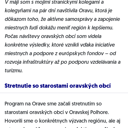
V máji som s mojimi straníckymi kolegami a
kolegyňami na pár dní navštívila Oravu, ktorá je
dôkazom toho, že aktívne samosprávy a zapojenie
miestnych ľudí dokážu meniť región k lepšiemu.
Počas návštevy oravských obcí som videla
konkrétne výsledky, ktoré vznikli vďaka iniciatíve
miestnych a podpore z európskych fondov – od
rozvoja infraštruktúry až po podporu vzdelávania a
turizmu.
Stretnutie so starostami oravských obcí
Program na Orave sme začali stretnutím so
starostami oravských obcí v Oravskej Polhore.
Hovorili sme o konkrétnych výzvach regiónu, ale aj