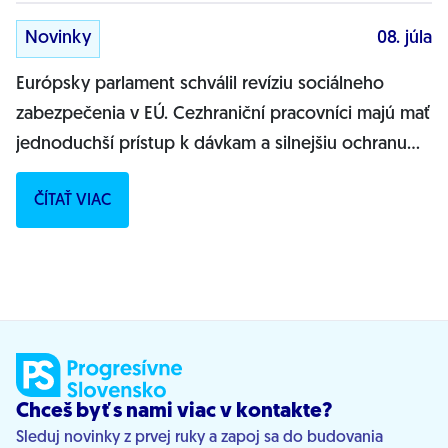
Novinky
08. júla
Európsky parlament schválil revíziu sociálneho
zabezpečenia v EÚ. Cezhraniční pracovníci majú mať
jednoduchší prístup k dávkam a silnejšiu ochranu
práv.Európsky parlament (EP) v...
ČÍTAŤ VIAC
Chceš byť s nami viac v kontakte?
Sleduj novinky z prvej ruky a zapoj sa do budovania