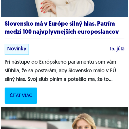
Slovensko má v Európe silný hlas. Patrím
medzi 100 najvplyvnejších europoslancov
Novinky
15. júla
Pri nástupe do Európskeho parlamentu som vám
sľúbila, že sa postarám, aby Slovensko malo v EÚ
silný hlas. Svoj sľub plním a potešilo ma, že to
dokazuje aj nezávislý index EU Matrix....
ČÍTAŤ VIAC