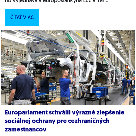
ho vyjednávala europoslankyňa Lucia Yar
(Progresívne Slovensko). „Je to výsledok...
ČÍTAŤ VIAC
Europarlament schválil výrazné zlepšenie
sociálnej ochrany pre cezhraničných
zamestnancov