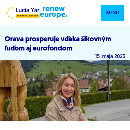
Prejsť na obsah
MENU
Orava prosperuje vďaka šikovným
ľuďom aj eurofondom
15. mája 2025