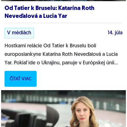
Od Tatier k Bruselu: Katarína Roth
Neveďalová a Lucia Yar
V médiách
14. júla
Hostkami relácie Od Tatier k Bruselu boli
europoslankyne Katarína Roth Neveďalová a Lucia
Yar. Pokiaľ ide o Ukrajinu, panuje v Európskej únii
jednota. Vyhlásil po poslednom samite lídrov...
ČÍTAŤ VIAC