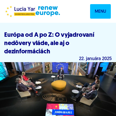
Prejsť na obsah
MENU
Európa od A po Z: O vyjadrovaní
nedôvery vláde, ale aj o
dezinformáciách
22. januára 2025