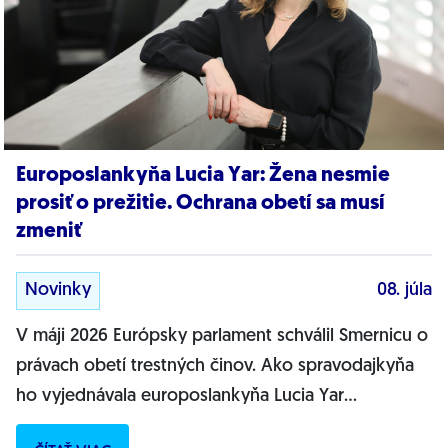
Europoslankyňa Lucia Yar: Žena nesmie
prosiť o prežitie. Ochrana obetí sa musí
zmeniť
Novinky
08. júla
V máji 2026 Európsky parlament schválil Smernicu o
právach obetí trestných činov. Ako spravodajkyňa
ho vyjednávala europoslankyňa Lucia Yar
(Progresívne Slovensko). „Je to výsledok...